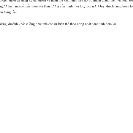
iện thoại để đăng ký tài khoản và nhận mã xác minh, sau đó trở thành thành viên và hoàn t
để người hâm mộ đến gần hơn với thần tượng của mình mọi lúc, mọi nơi. Quý khách cũng hoàn toà
ên hàng đầu.
 khoảnh khắc cuồng nhiệt mà các sự kiện thể thao nóng nhất hành tinh đem lại