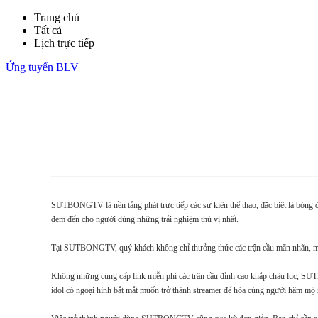
Trang chủ
Tất cả
Lịch trực tiếp
Ứng tuyển BLV
SUTBONGTV là nền tảng phát trực tiếp các sự kiện thể thao, đặc biệt là bóng
đem đến cho người dùng những trải nghiệm thú vị nhất.
Tại SUTBONGTV, quý khách không chỉ thưởng thức các trận cầu mãn nhãn, mà còn
Không những cung cấp link miễn phí các trận cầu đỉnh cao khắp châu lục, SUT
idol có ngoại hình bắt mắt muốn trở thành streamer để hòa cùng người hâm mộ