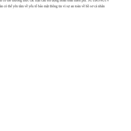
oàn có thể thưởng thức các trận cầu sôi động hoàn toàn miễn phí. SUTBONGTV
n có thể yên tâm về yếu tố bảo mật thông tin vì sự an toàn về hồ sơ cá nhân